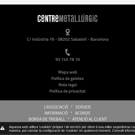
C/ Indústria 16 - 08202 Sabadell - Barcelona
93 745 78 10
Mapa web
Política de galetes
Nota legal
Política de privacitat
L'ASSOCIACIÓ
*
SERVEIS
INFORMACIÓ
*
ACORDS
BORSA DE TREBALL
*
ATENCIÓ AL CLIENT
DISSENY WEB SABADELL
Aquesta web utilitza 'cookies' pròpies i de tercers per oferir-li una millor experiència i 
manera, pot canviar la configuració de 'cookies' en qualsevol moment.
Consulti inform