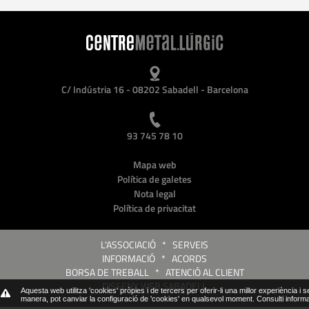
C/ Indústria 16 - 08202 Sabadell - Barcelona
93 745 78 10
Mapa web
Política de galetes
Nota legal
Política de privacitat
L'ASSOCIACIÓ
*
SERVEIS
INFORMACIÓ
*
ACORDS
BORSA DE TREBALL
*
ATENCIÓ AL CLIENT
DISSENY WEB SABADELL
Aquesta web utilitza 'cookies' pròpies i de tercers per oferir-li una millor experiència i 
manera, pot canviar la configuració de 'cookies' en qualsevol moment.
Consulti inform