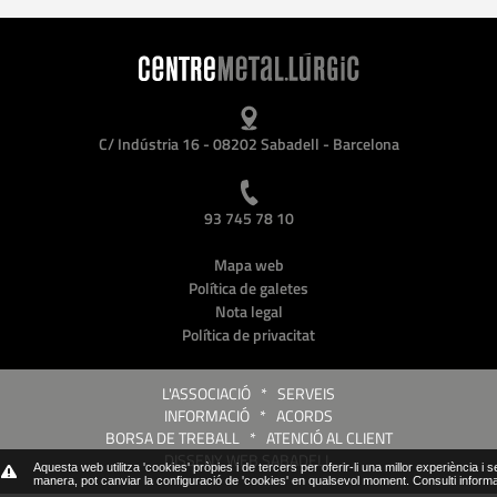
C/ Indústria 16 - 08202 Sabadell - Barcelona
93 745 78 10
Mapa web
Política de galetes
Nota legal
Política de privacitat
L'ASSOCIACIÓ
*
SERVEIS
INFORMACIÓ
*
ACORDS
BORSA DE TREBALL
*
ATENCIÓ AL CLIENT
DISSENY WEB SABADELL
Aquesta web utilitza 'cookies' pròpies i de tercers per oferir-li una millor experiència i 
manera, pot canviar la configuració de 'cookies' en qualsevol moment.
Consulti inform