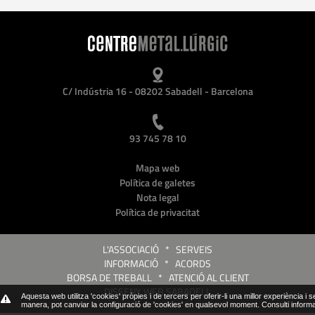
C/ Indústria 16 - 08202 Sabadell - Barcelona
93 745 78 10
Mapa web
Política de galetes
Nota legal
Política de privacitat
L'ASSOCIACIÓ
*
SERVEIS
INFORMACIÓ
*
ACORDS
BORSA DE TREBALL
*
ATENCIÓ AL CLIENT
DISSENY WEB SABADELL
Aquesta web utilitza 'cookies' pròpies i de tercers per oferir-li una millor experiència i 
manera, pot canviar la configuració de 'cookies' en qualsevol moment.
Consulti inform