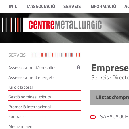
INICI
L'ASSOCIACIÓ
SERVEIS
INFORMACIÓ
A
SERVEIS
Empreses
Assessorament/consultes
Serveis · Direc
Assessorament energètic
Jurídic laboral
Llistat d'empr
Gestió nòmines i tributs
Promoció Internacional
SABACAUCHO
Formació
Medi ambient