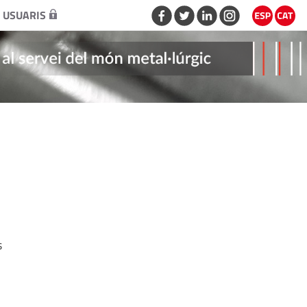
 USUARIS
s