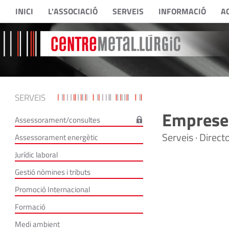
INICI
L'ASSOCIACIÓ
SERVEIS
INFORMACIÓ
A
SERVEIS
Empreses
Assessorament/consultes
Serveis · Direc
Assessorament energètic
Jurídic laboral
Gestió nòmines i tributs
Promoció Internacional
Formació
Medi ambient