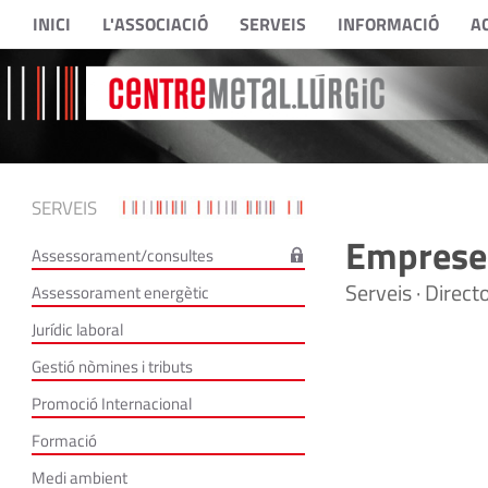
INICI
L'ASSOCIACIÓ
SERVEIS
INFORMACIÓ
A
SERVEIS
Empreses
Assessorament/consultes
Serveis · Direc
Assessorament energètic
Jurídic laboral
Gestió nòmines i tributs
Promoció Internacional
Formació
Medi ambient