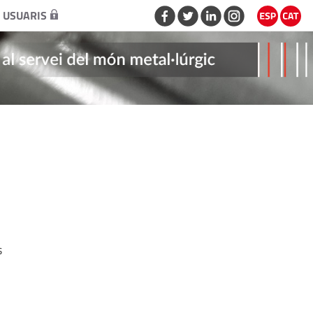
 USUARIS
s