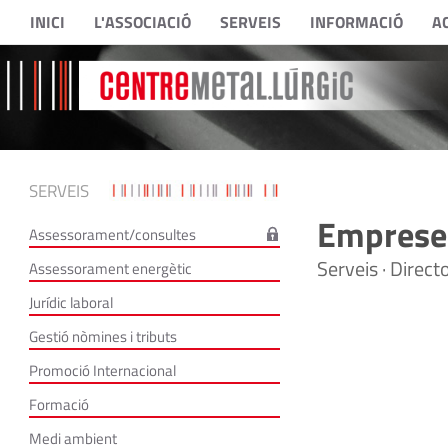
INICI
L'ASSOCIACIÓ
SERVEIS
INFORMACIÓ
A
SERVEIS
Empreses
Assessorament/consultes
Serveis · Direc
Assessorament energètic
Jurídic laboral
Gestió nòmines i tributs
Promoció Internacional
Formació
Medi ambient