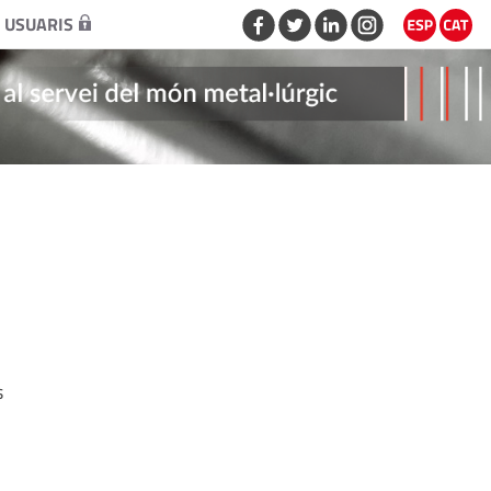
 USUARIS
s