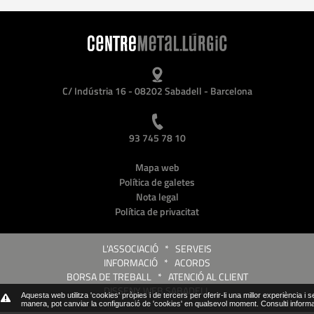
C/ Indústria 16 - 08202 Sabadell - Barcelona
93 745 78 10
Mapa web
Política de galetes
Nota legal
Política de privacitat
L'ASSOCIACIÓ
*
SERVEIS
INFORMACIÓ
*
ACORDS
BORSA DE TREBALL
*
ATENCIÓ AL CLIENT
DISSENY WEB SABADELL
Aquesta web utilitza 'cookies' pròpies i de tercers per oferir-li una millor experiència i 
manera, pot canviar la configuració de 'cookies' en qualsevol moment.
Consulti inform