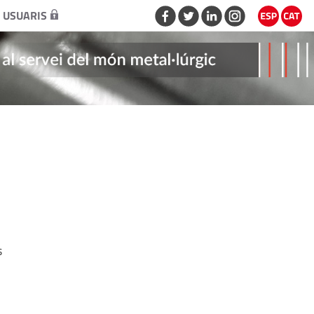
 USUARIS
s