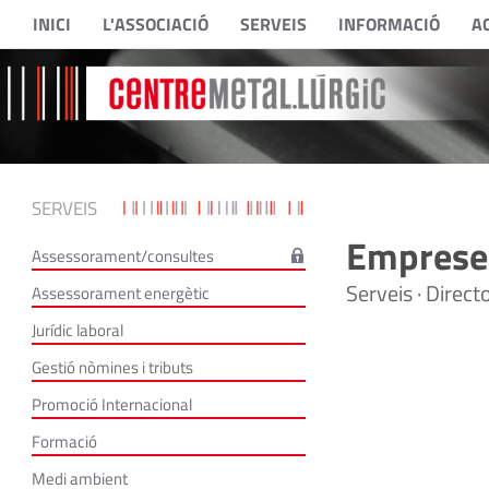
INICI
L'ASSOCIACIÓ
SERVEIS
INFORMACIÓ
A
SERVEIS
Empreses
Assessorament/consultes
Serveis · Direc
Assessorament energètic
Jurídic laboral
Gestió nòmines i tributs
Promoció Internacional
Formació
Medi ambient