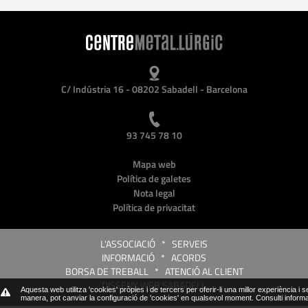
C/ Indústria 16 - 08202 Sabadell - Barcelona
93 745 78 10
Mapa web
Política de galetes
Nota legal
Política de privacitat
L'ASSOCIACIÓ
*
SERVEIS
INFORMACIÓ
*
ACORDS
BORSA DE TREBALL
*
ATENCIÓ AL CLIENT
DISSENY WEB SABADELL
Aquesta web utilitza 'cookies' pròpies i de tercers per oferir-li una millor experiència i 
manera, pot canviar la configuració de 'cookies' en qualsevol moment.
Consulti inform