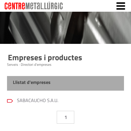
Empreses i productes
Serveis · Directori d'empreses
Llistat d'empreses
SABACAUCHO S.A.U.
1