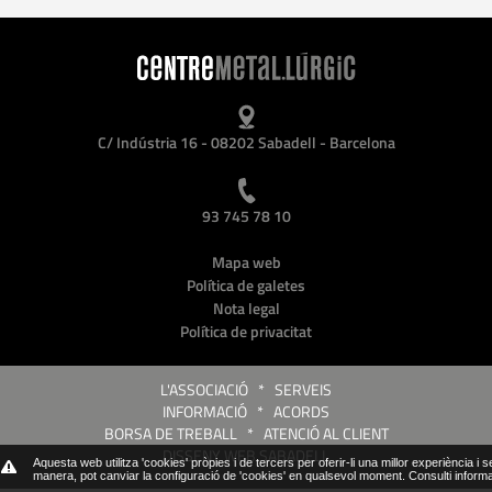
C/ Indústria 16 - 08202 Sabadell - Barcelona
93 745 78 10
Mapa web
Política de galetes
Nota legal
Política de privacitat
L'ASSOCIACIÓ
*
SERVEIS
INFORMACIÓ
*
ACORDS
BORSA DE TREBALL
*
ATENCIÓ AL CLIENT
DISSENY WEB SABADELL
Aquesta web utilitza 'cookies' pròpies i de tercers per oferir-li una millor experiència i 
manera, pot canviar la configuració de 'cookies' en qualsevol moment.
Consulti inform