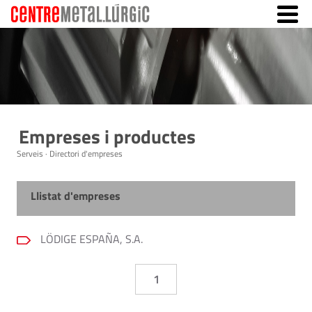
Empreses i productes
Serveis · Directori d'empreses
Llistat d'empreses
LÖDIGE ESPAÑA, S.A.
1