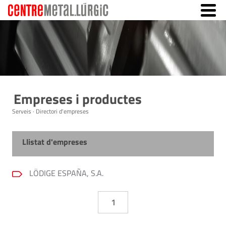
Empreses i productes
Serveis · Directori d'empreses
Llistat d'empreses
LÖDIGE ESPAÑA, S.A.
1