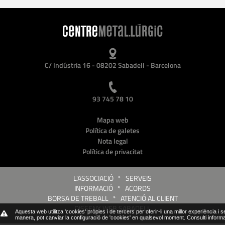
C/ Indústria 16 - 08202 Sabadell - Barcelona
93 745 78 10
Mapa web
Política de galetes
Nota legal
Política de privacitat
L'ASSOCIACIÓ
*
SERVEIS
INFORMACIÓ
*
ACORDS
BORSA DE TREBALL
*
ATENCIÓ AL CLIENT
DISSENY WEB SABADELL
Aquesta web utilitza 'cookies' pròpies i de tercers per oferir-li una millor experiència i 
manera, pot canviar la configuració de 'cookies' en qualsevol moment.
Consulti inform