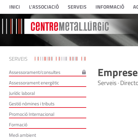
INICI
L'ASSOCIACIÓ
SERVEIS
INFORMACIÓ
A
SERVEIS
Empreses
Assessorament/consultes
Serveis · Direc
Assessorament energètic
Jurídic laboral
Gestió nòmines i tributs
Promoció Internacional
Formació
Medi ambient