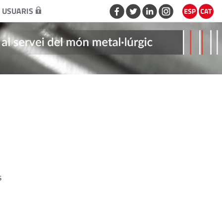
 USUARIS
s