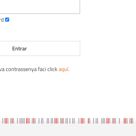
rd
eva contrassenya faci click
aquí
.