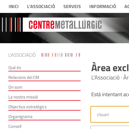
INICI
L'ASSOCIACIÓ
SERVEIS
INFORMACIÓ
A
L'ASSOCIACIÓ
Àrea excl
Què és
L'Associació · À
Relacions del CM
On som
Està intentant acc
La nostra missió
Objectius estratègics
Organigrama
Consell