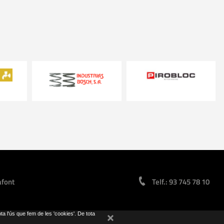
afont
Telf.: 93 745 78 10
pta l'ús que fem de les 'cookies'. De tota