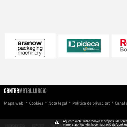
Mapa web
*
Cookies
*
Nota legal
*
Política de privacitat
*
Canal 
Aquesta web utilitza 'cookies' pròpies i de terce
L'ASSOCIACIÓ
*
SERVEIS
*
INFORMACIÓ
*
ACORDS
*
BORSA DE TREBALL
manera, pot canviar la configuració de 'cooki