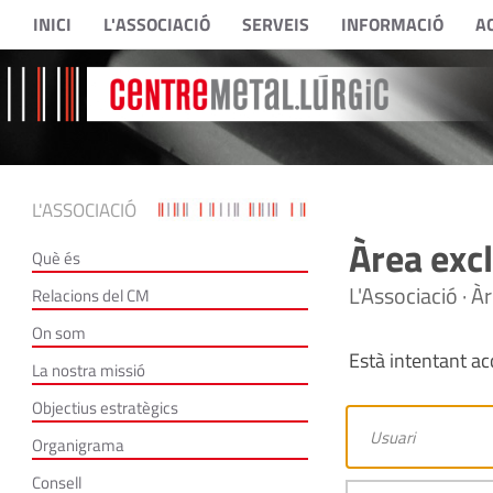
INICI
L'ASSOCIACIÓ
SERVEIS
INFORMACIÓ
A
L'ASSOCIACIÓ
Àrea excl
Què és
L'Associació · À
Relacions del CM
On som
Està intentant acc
La nostra missió
Objectius estratègics
Organigrama
Consell