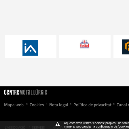
Mapa web
*
Cookies
*
Nota legal
*
Política de privacitat
*
Canal 
Aquesta web utilitza 'cookies' pròpies i de terce
L'ASSOCIACIÓ
*
SERVEIS
*
INFORMACIÓ
*
ACORDS
*
BORSA DE TREBALL
manera, pot canviar la configuració de 'cooki