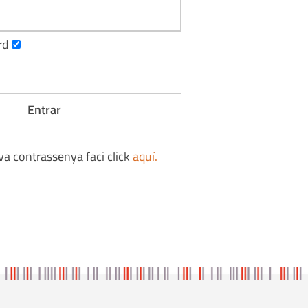
rd
eva contrassenya faci click
aquí
.