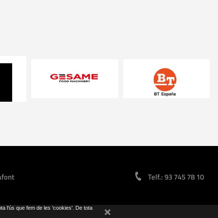
afont
Telf.: 93 745 78 10
pta l'ús que fem de les 'cookies'. De tota