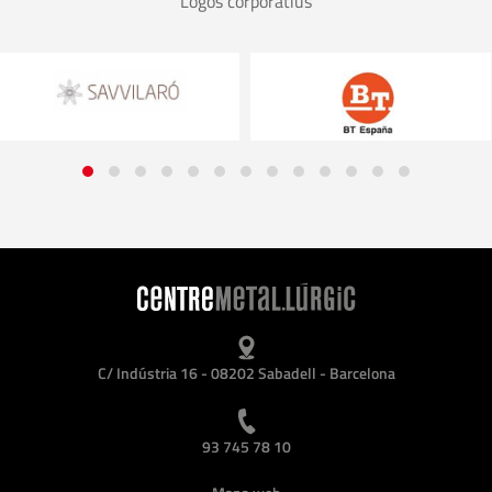
Logos corporatius
C/ Indústria 16 - 08202 Sabadell - Barcelona
93 745 78 10