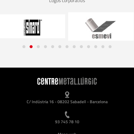
Logos corporatius
C/ Indústria 16 - 08202 Sabadell - Barcelona
93 745 78 10