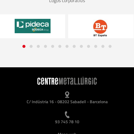
Logos corporatius
C/ Indústria 16 - 08202 Sabadell - Barcelona
93 745 78 10