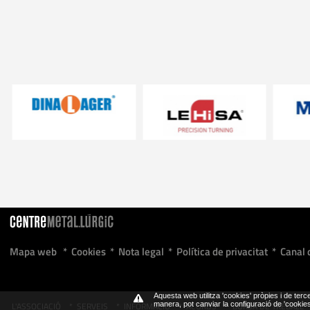
Mapa web
*
Cookies
*
Nota legal
*
Política de privacitat
*
Canal 
Aquesta web utilitza 'cookies' pròpies i de terce
L'ASSOCIACIÓ
*
SERVEIS
*
INFORMACIÓ
*
ACORDS
*
BORSA DE TREBALL
manera, pot canviar la configuració de 'cooki