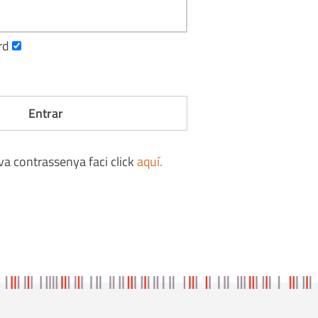
rd
eva contrassenya faci click
aquí
.