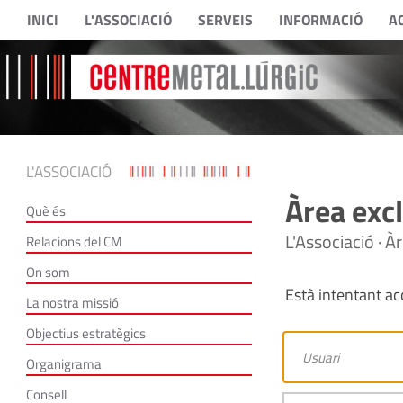
INICI
L'ASSOCIACIÓ
SERVEIS
INFORMACIÓ
A
L'ASSOCIACIÓ
Àrea excl
Què és
L'Associació · À
Relacions del CM
On som
Està intentant acc
La nostra missió
Objectius estratègics
Organigrama
Consell