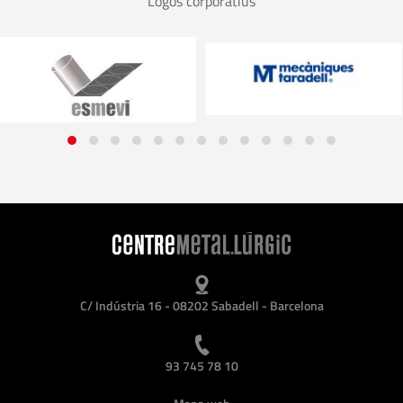
Logos corporatius
C/ Indústria 16 - 08202 Sabadell - Barcelona
93 745 78 10