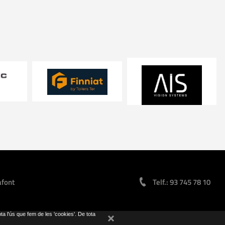
afont
Telf.: 93 745 78 10
pta l'ús que fem de les 'cookies'. De tota