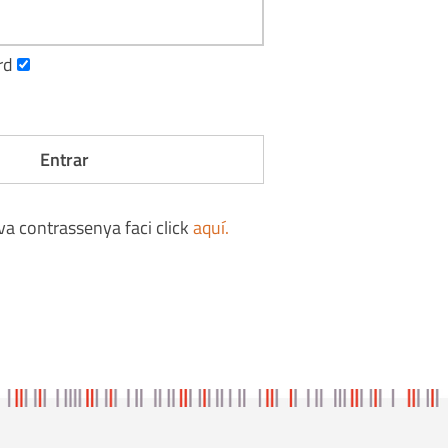
rd
eva contrassenya faci click
aquí
.