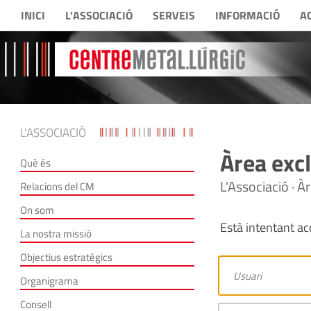
INICI
L'ASSOCIACIÓ
SERVEIS
INFORMACIÓ
A
L'ASSOCIACIÓ
Àrea excl
Què és
L'Associació · À
Relacions del CM
On som
Està intentant acc
La nostra missió
Objectius estratègics
Organigrama
Consell