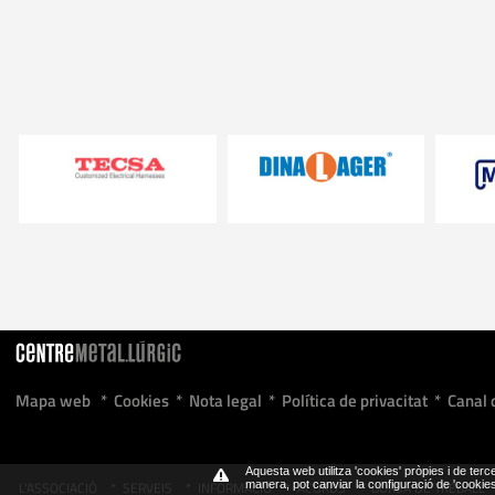
Mapa web
*
Cookies
*
Nota legal
*
Política de privacitat
*
Canal 
Aquesta web utilitza 'cookies' pròpies i de terce
L'ASSOCIACIÓ
*
SERVEIS
*
INFORMACIÓ
*
ACORDS
*
BORSA DE TREBALL
manera, pot canviar la configuració de 'cooki