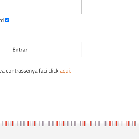
rd
eva contrassenya faci click
aquí
.