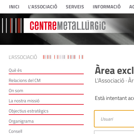
INICI
L'ASSOCIACIÓ
SERVEIS
INFORMACIÓ
A
L'ASSOCIACIÓ
Àrea excl
Què és
L'Associació · À
Relacions del CM
On som
Està intentant acc
La nostra missió
Objectius estratègics
Organigrama
Consell