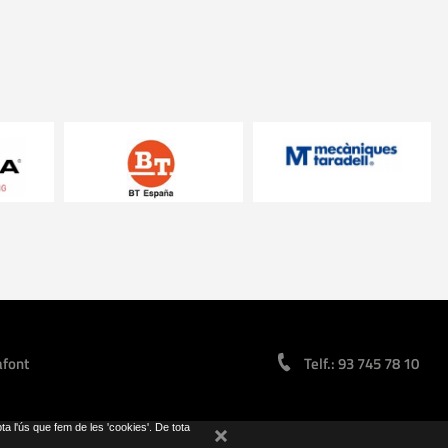
afont
Telf.: 93 745 78 10
pta l'ús que fem de les 'cookies'. De tota