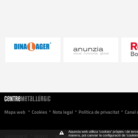
Mapa web
*
Cookies
*
Nota legal
*
Política de privacitat
*
Canal 
Aquesta web utilitza 'cookies' pròpies i de terce
L'ASSOCIACIÓ
*
SERVEIS
*
INFORMACIÓ
*
ACORDS
*
BORSA DE TREBALL
manera, pot canviar la configuració de 'cooki