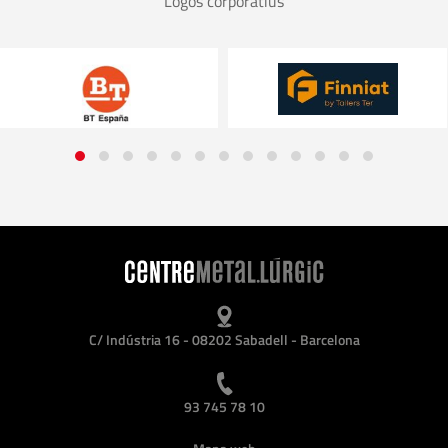
Logos corporatius
C/ Indústria 16 - 08202 Sabadell - Barcelona
93 745 78 10