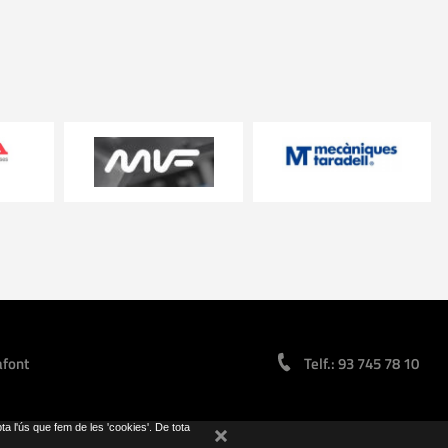
afont
Telf.: 93 745 78 10
pta l'ús que fem de les 'cookies'. De tota