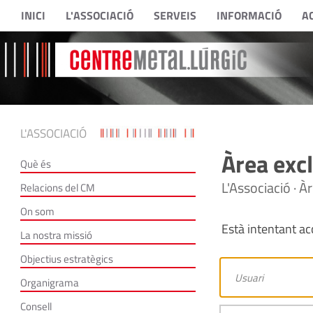
INICI
L'ASSOCIACIÓ
SERVEIS
INFORMACIÓ
A
L'ASSOCIACIÓ
Àrea excl
Què és
L'Associació · À
Relacions del CM
On som
Està intentant acc
La nostra missió
Objectius estratègics
Organigrama
Consell