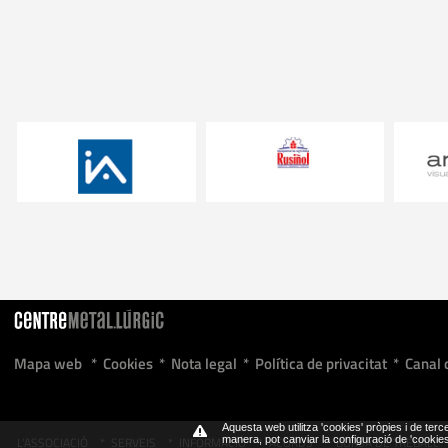
Mapa web
*
Cookies
*
Nota legal
*
Política de privacitat
*
Canal 
Aquesta web utilitza 'cookies' pròpies i de terce
L'ASSOCIACIÓ
*
SERVEIS
*
INFORMACIÓ
*
ACORDS
*
BORSA DE TREBALL
manera, pot canviar la configuració de 'cooki