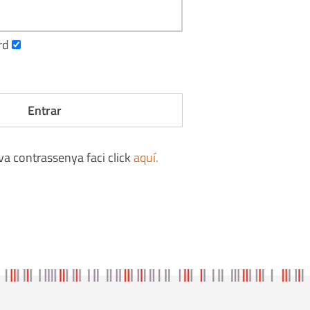
rd
eva contrassenya faci click
aquí
.