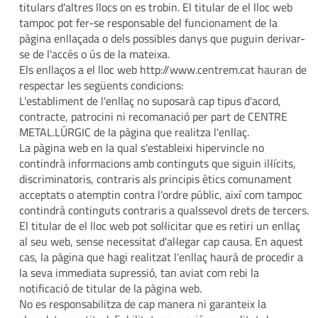
titulars d'altres llocs on es trobin. El titular de el lloc web
tampoc pot fer-se responsable del funcionament de la
pàgina enllaçada o dels possibles danys que puguin derivar-
se de l'accés o ús de la mateixa.
Els enllaços a el lloc web http://www.centrem.cat hauran de
respectar les següents condicions:
L'establiment de l'enllaç no suposarà cap tipus d'acord,
contracte, patrocini ni recomanació per part de CENTRE
METAL.LÚRGIC de la pàgina que realitza l'enllaç.
La pàgina web en la qual s'estableixi hipervincle no
contindrà informacions amb continguts que siguin il·lícits,
discriminatoris, contraris als principis ètics comunament
acceptats o atemptin contra l'ordre públic, així com tampoc
contindrà continguts contraris a qualssevol drets de tercers.
El titular de el lloc web pot sol·licitar que es retiri un enllaç
al seu web, sense necessitat d'al·legar cap causa. En aquest
cas, la pàgina que hagi realitzat l'enllaç haurà de procedir a
la seva immediata supressió, tan aviat com rebi la
notificació de titular de la pàgina web.
No es responsabilitza de cap manera ni garanteix la