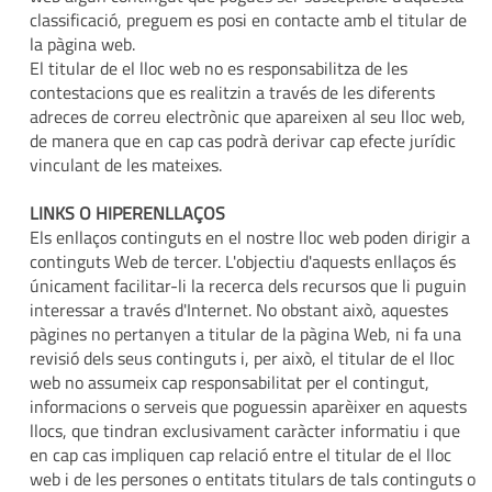
classificació, preguem es posi en contacte amb el titular de
la pàgina web.
El titular de el lloc web no es responsabilitza de les
contestacions que es realitzin a través de les diferents
adreces de correu electrònic que apareixen al seu lloc web,
de manera que en cap cas podrà derivar cap efecte jurídic
vinculant de les mateixes.
LINKS O HIPERENLLAÇOS
Els enllaços continguts en el nostre lloc web poden dirigir a
continguts Web de tercer. L'objectiu d'aquests enllaços és
únicament facilitar-li la recerca dels recursos que li puguin
interessar a través d'Internet. No obstant això, aquestes
pàgines no pertanyen a titular de la pàgina Web, ni fa una
revisió dels seus continguts i, per això, el titular de el lloc
web no assumeix cap responsabilitat per el contingut,
informacions o serveis que poguessin aparèixer en aquests
llocs, que tindran exclusivament caràcter informatiu i que
en cap cas impliquen cap relació entre el titular de el lloc
web i de les persones o entitats titulars de tals continguts o