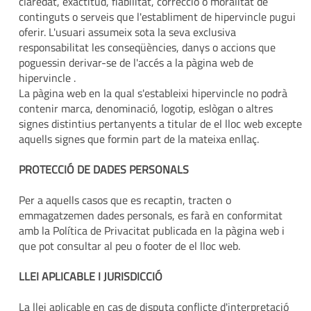
claredat, exactitud, fiabilitat, correcció o moralitat de
continguts o serveis que l'establiment de hipervincle pugui
oferir. L'usuari assumeix sota la seva exclusiva
responsabilitat les conseqüències, danys o accions que
poguessin derivar-se de l'accés a la pàgina web de
hipervincle .
La pàgina web en la qual s'estableixi hipervincle no podrà
contenir marca, denominació, logotip, eslògan o altres
signes distintius pertanyents a titular de el lloc web excepte
aquells signes que formin part de la mateixa enllaç.
PROTECCIÓ DE DADES PERSONALS
Per a aquells casos que es recaptin, tracten o
emmagatzemen dades personals, es farà en conformitat
amb la Política de Privacitat publicada en la pàgina web i
que pot consultar al peu o footer de el lloc web.
LLEI APLICABLE I JURISDICCIÓ
La llei aplicable en cas de disputa conflicte d'interpretació