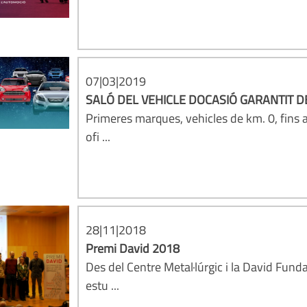
07|03|2019
SALÓ DEL VEHICLE DOCASIÓ GARANTIT 
Primeres marques, vehicles de km. 0, fins a
ofi ...
28|11|2018
Premi David 2018
Des del Centre Metal·lúrgic i la David Fund
estu ...