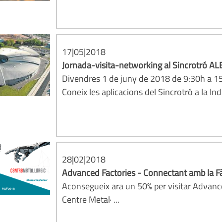
17|05|2018
Jornada-visita-networking al Sincrotró A
Divendres 1 de juny de 2018 de 9:30h a 1
Coneix les aplicacions del Sincrotró a la Indú
28|02|2018
Advanced Factories - Connectant amb la Fàb
Aconsegueix ara un 50% per visitar Advan
Centre Metal· ...