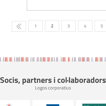
1
2
3
4
5
Socis, partners i col·laboradors
Logos corporatius