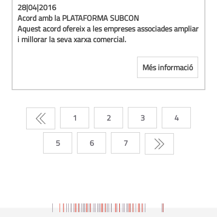
28|04|2016
Acord amb la
PLATAFORMA SUBCON
Aquest acord ofereix a les empreses associades
ampliar
i millorar la seva xarxa comercial.
Més informació
1
2
3
4
5
6
7