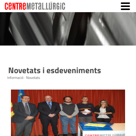
Novetats i esdeveniments
Informació · Novetats