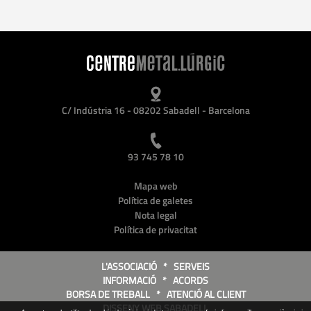
C/ Indústria 16 - 08202 Sabadell - Barcelona
93 745 78 10
Mapa web
Política de galetes
Nota legal
Política de privacitat
L'ASSOCIACIÓ
*
SERVEIS
INFORMACIÓ
*
ACORDS
BORSA DE TREBALL
*
ATENCIÓ AL CLIENT
DISSENY WEB SABADELL