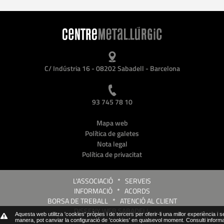
C/ Indústria 16 - 08202 Sabadell - Barcelona
93 745 78 10
Mapa web
Política de galetes
Nota legal
Política de privacitat
L'ASSOCIACIÓ
*
SERVEIS
INFORMACIÓ
*
ACORDS
BORSA DE TREBALL
*
ATENCIÓ AL CLIENT
DISSENY WEB SABADELL
Aquesta web utilitza 'cookies' pròpies i de tercers per oferir-li una millor experiència i 
manera, pot canviar la configuració de 'cookies' en qualsevol moment.
Consulti inform