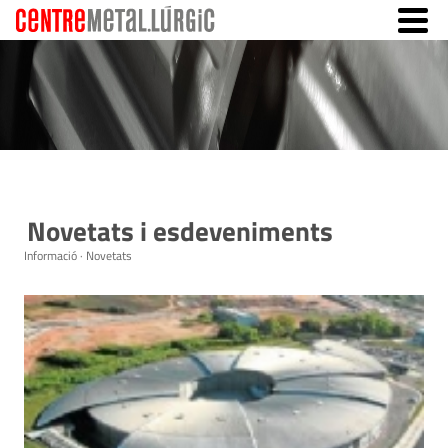
Novetats i esdeveniments
Informació · Novetats