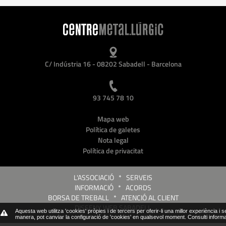
C/ Indústria 16 - 08202 Sabadell - Barcelona
93 745 78 10
Mapa web
Política de galetes
Nota legal
Política de privacitat
L'ASSOCIACIÓ
*
SERVEIS
INFORMACIÓ
*
ACORDS
BORSA DE TREBALL
*
ATENCIÓ AL CLIENT
DISSENY WEB SABADELL
Aquesta web utilitza 'cookies' pròpies i de tercers per oferir-li una millor experiència i 
manera, pot canviar la configuració de 'cookies' en qualsevol moment.
Consulti inform