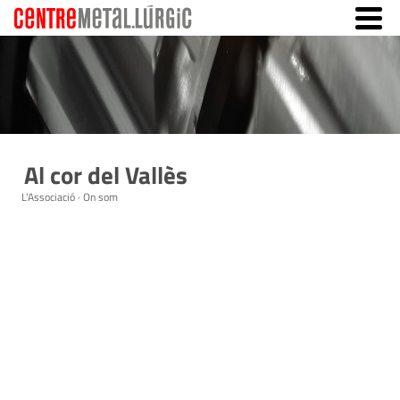
Al cor del Vallès
L'Associació · On som