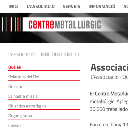
INICI
L'ASSOCIACIÓ
SERVEIS
INFORMACIÓ
A
L'ASSOCIACIÓ
Associaci
Què és
L'Associació · Q
Relacions del CM
On som
El
Centre Metal·lú
La nostra missió
metal·lúrgic. Apl
Objectius estratègics
30.000 treballado
Organigrama
Fou creat l'any 19
Consell