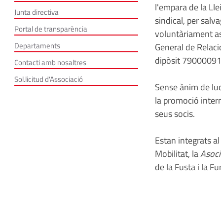
l'empara de la Lle
Junta directiva
sindical, per salv
Portal de transparència
voluntàriament ass
Departaments
General de Relaci
dipòsit 79000091
Contacti amb nosaltres
Sol.licitud d'Associació
Sense ànim de luc
la promoció inter
seus socis.
Estan integrats a
Mobilitat, la
Asoci
de la Fusta i la F