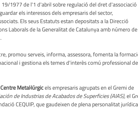
i 19/1977 de l'1 d'abril sobre regulació del dret d'associació
aguardar els interessos dels empresaris del sector,
ociats. Els seus Estatuts estan depositats a la Direcció
ons Laborals de la Generalitat de Catalunya amb número de
.
re, promou serveis, informa, assessora, fomenta la formaci
nacional i gestiona els temes d'interès comú professional de
l
Centre Metal·lúrgic
els empresaris agrupats en el Gremi de
ación de Industrias de Acabados de Superficies (AIAS)
, el G
undació CEQUIP, que gaudeixen de plena personalitat jurídica