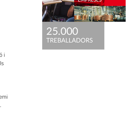
ó i
ls
remi
.