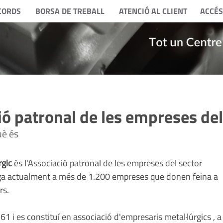
CORDS
BORSA DE TREBALL
ATENCIÓ AL CLIENT
ACCÉS
ó patronal de les empreses del
uè és
rgic
és l'Associació patronal de les empreses del sector
ega actualment a més de 1.200 empreses que donen feina a
rs.
61 i es constituí en associació d'empresaris metal·lúrgics , a