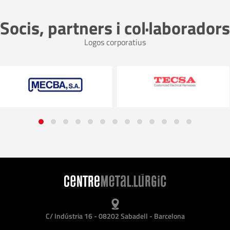
Socis, partners i col·laboradors
Logos corporatius
C/ Indústria 16 - 08202 Sabadell - Barcelona