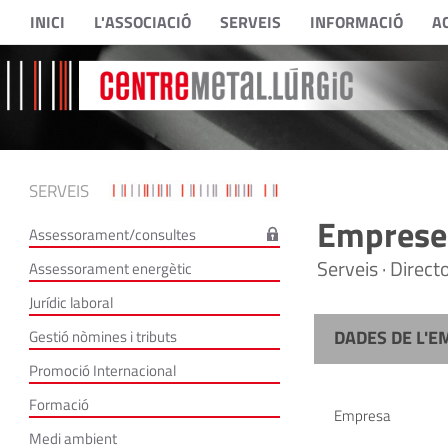
INICI
L'ASSOCIACIÓ
SERVEIS
INFORMACIÓ
A
SERVEIS
Empreses
Assessorament/consultes
Serveis · Direc
Assessorament energètic
Jurídic laboral
DADES DE L'E
Gestió nòmines i tributs
Promoció Internacional
Formació
Empresa
Medi ambient