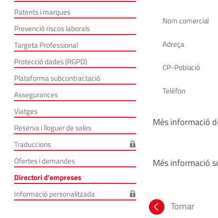
Patents i marques
Nom comercial
Prevenció riscos laborals
Adreça
Targeta Professional
Protecció dades (RGPD)
CP-Població
Plataforma subcontractació
Telèfon
Assegurances
Viatges
Més informació de
Reserva i lloguer de sales
Traduccions
Ofertes i demandes
Més informació so
Directori d'empreses
Informació personalitzada
Tornar