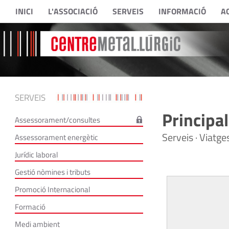
INICI
L'ASSOCIACIÓ
SERVEIS
INFORMACIÓ
A
SERVEIS
Principa
Assessorament/consultes
Serveis · Viatge
Assessorament energètic
Jurídic laboral
Gestió nòmines i tributs
Promoció Internacional
Formació
Medi ambient