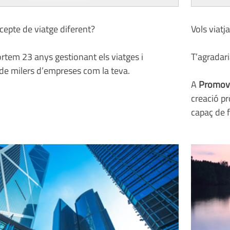
epte de viatge diferent?
Vols viatj
rtem 23 anys gestionant els viatges i
T’agradari
e milers d’empreses com la teva.
A
Promov
creació p
capaç de f