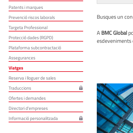
Patents i marques
Busques un conc
Prevenció riscos laborals
Targeta Professional
A
BMC Global
po
Protecció dades (RGPD)
esdeveniments d
Plataforma subcontractació
Assegurances
Viatges
Reserva i lloguer de sales
Traduccions
Ofertes i demandes
Directori d'empreses
Informació personalitzada