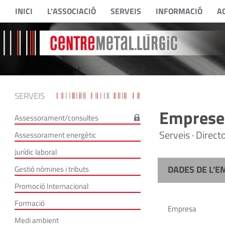
INICI
L'ASSOCIACIÓ
SERVEIS
INFORMACIÓ
A
SERVEIS
Empreses
Assessorament/consultes
Serveis · Direc
Assessorament energètic
Jurídic laboral
DADES DE L'E
Gestió nòmines i tributs
Promoció Internacional
Formació
Empresa
Medi ambient