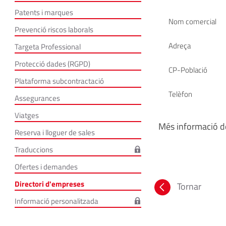
Patents i marques
Nom comercial
Prevenció riscos laborals
Adreça
Targeta Professional
Protecció dades (RGPD)
CP-Població
Plataforma subcontractació
Telèfon
Assegurances
Viatges
Més informació de
Reserva i lloguer de sales
Traduccions
Ofertes i demandes
Directori d'empreses
Tornar
Informació personalitzada