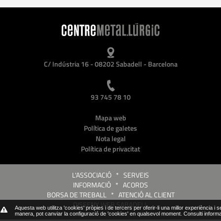
C/ Indústria 16 - 08202 Sabadell - Barcelona
93 745 78 10
Mapa web
Política de galetes
Nota legal
Política de privacitat
L'ASSOCIACIÓ
*
SERVEIS
INFORMACIÓ
*
ACORDS
BORSA DE TREBALL
*
ATENCIÓ AL CLIENT
DISSENY WEB SABADELL
Aquesta web utilitza 'cookies' pròpies i de tercers per oferir-li una millor experiència i 
manera, pot canviar la configuració de 'cookies' en qualsevol moment.
Consulti inform