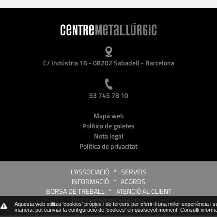
C/ Indústria 16 - 08202 Sabadell - Barcelona
93 745 78 10
Mapa web
Política de galetes
Nota legal
Política de privacitat
L'ASSOCIACIÓ
*
SERVEIS
INFORMACIÓ
*
ACORDS
BORSA DE TREBALL
*
ATENCIÓ AL CLIENT
DISSENY WEB SABADELL
Aquesta web utilitza 'cookies' pròpies i de tercers per oferir-li una millor experiència i 
manera, pot canviar la configuració de 'cookies' en qualsevol moment.
Consulti inform