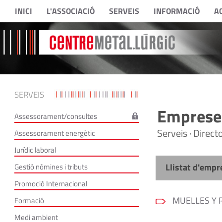
INICI
L'ASSOCIACIÓ
SERVEIS
INFORMACIÓ
A
SERVEIS
Empreses
Assessorament/consultes
Serveis · Direc
Assessorament energètic
Jurídic laboral
Llistat d'empr
Gestió nòmines i tributs
Promoció Internacional
MUELLES Y R
Formació
Medi ambient