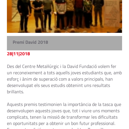
Premi David 2018
28|11|2018
Des del Centre Metal·lúrgic i la David Fundació volem fer
un reconeixement a tots aquells joves estudiants que, amb
esforç i ànim de superació com a valors principals, han
desenvolupat els seus estudis obtenint uns resultats
brillants.
Aquests premis testimonien la importància de la tasca que
desenvolupen aquests joves que, tot i viure uns moments
complicats, tenen la missió de transformar les dificultats
en oportunitats per a obtenir un bon futur professional.