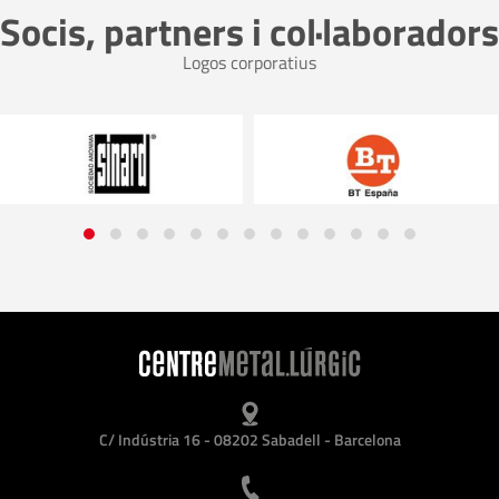
Socis, partners i col·laboradors
Logos corporatius
C/ Indústria 16 - 08202 Sabadell - Barcelona