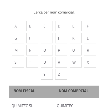
Cerca per nom comercial:
A
B
C
D
E
F
G
H
I
J
K
L
M
N
O
P
Q
R
S
T
U
V
W
X
Y
Z
NOM FISCAL
NOM COMERCIAL
QUIMITEC SL
QUIMITEC