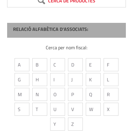
CERCA DE PRODUCTES
RELACIÓ ALFABÈTICA D'ASSOCIATS:
Cerca per nom fiscal:
A
B
C
D
E
F
G
H
I
J
K
L
M
N
O
P
Q
R
S
T
U
V
W
X
Y
Z